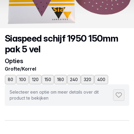
Productnaam
Siaspeed schijf 1950 150mm
pak 5 vel
Opties
Grofte/Korrel
80
100
120
150
180
240
320
400
Selecteer een optie om meer details over dit
Toevoeg
product te bekijken
Selecteer een tabblad