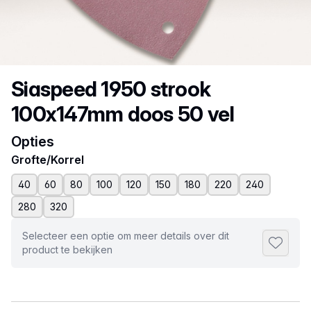
Productnaam
Siaspeed 1950 strook
100x147mm doos 50 vel
Opties
Grofte/Korrel
40
60
80
100
120
150
180
220
240
280
320
Selecteer een optie om meer details over dit
Toevoeg
product te bekijken