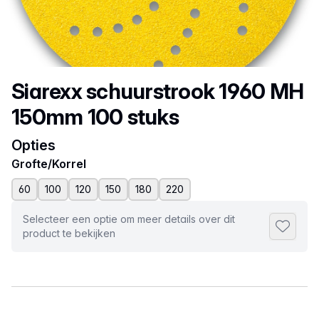
Productnaam
Siarexx schuurstrook 1960 MH
150mm 100 stuks
Opties
Grofte/Korrel
60
100
120
150
180
220
Selecteer een optie om meer details over dit
Toevoeg
product te bekijken
Selecteer een tabblad