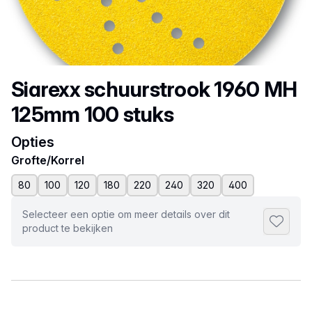
Productnaam
Siarexx schuurstrook 1960 MH
125mm 100 stuks
Opties
Grofte/Korrel
80
100
120
180
220
240
320
400
Selecteer een optie om meer details over dit
Toevoeg
product te bekijken
Selecteer een tabblad