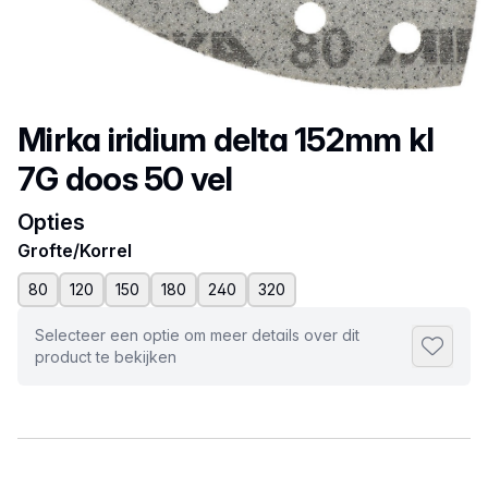
Productnaam
Mirka iridium delta 152mm kl
7G doos 50 vel
Opties
Grofte/Korrel
80
120
150
180
240
320
Selecteer een optie om meer details over dit
Toevoeg
product te bekijken
Selecteer een tabblad