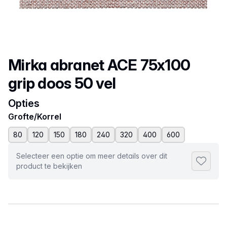
Productnaam
Mirka abranet ACE 75x100
grip doos 50 vel
Opties
Grofte/Korrel
80
120
150
180
240
320
400
600
Selecteer een optie om meer details over dit
Toevoeg
product te bekijken
Selecteer een tabblad