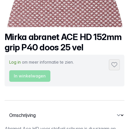
Productnaam
Mirka abranet ACE HD 152mm
grip P40 doos 25 vel
Log in
om meer informatie te zien.
Toevoeg
In winkelwagen
Selecteer een tabblad
Abranet Ace HD voor stofvrij schuren is duurzaam en