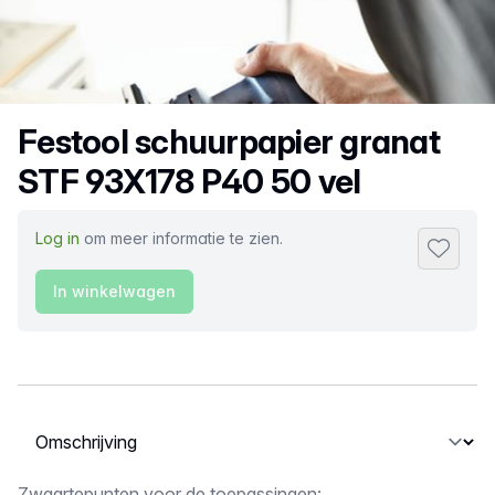
Productnaam
Festool schuurpapier granat
STF 93X178 P40 50 vel
Log in
om meer informatie te zien.
Toevoeg
In winkelwagen
Selecteer een tabblad
Zwaartepunten voor de toepassingen: