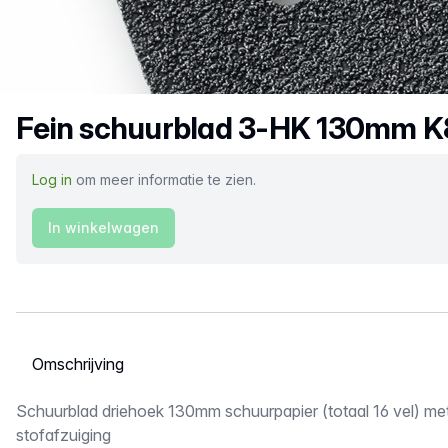
Productnaam
Fein schuurblad 3-HK 130mm K8
Log in
om meer informatie te zien.
In winkelwagen
Selecteer een tabblad
Omschrijving
Schuurblad driehoek 130mm schuurpapier (totaal 16 vel) met
stofafzuiging