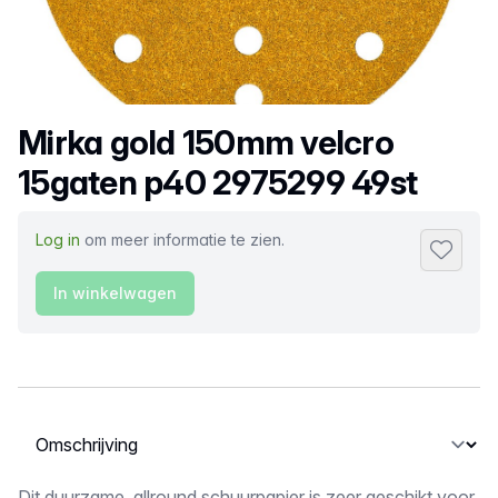
Productnaam
Mirka gold 150mm velcro
15gaten p40 2975299 49st
Log in
om meer informatie te zien.
Toevoeg
In winkelwagen
Selecteer een tabblad
Dit duurzame, allround schuurpapier is zeer geschikt voor