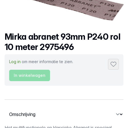
Productnaam
Mirka abranet 93mm P240 rol
10 meter 2975496
Log in
om meer informatie te zien.
Toevoeg
In winkelwagen
Selecteer een tabblad
Het multifunctionele en klassieke Abranet is speciaal