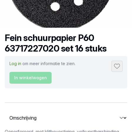
Productnaam
Fein schuurpapier P60
63717227020 set 16 stuks
Log in
om meer informatie te zien.
Toevoeg
In winkelwagen
Selecteer een tabblad
Geperforeerd, met klitbevestiging, volkunstharsbinding,