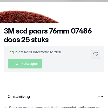
Productnaam
3M scd paars 76mm 07486
doos 25 stuks
Log in
om meer informatie te zien.
Toevoeg
In winkelwagen
Selecteer een tabblad
Stevige non-woven schijf die agressief ontbraamt en