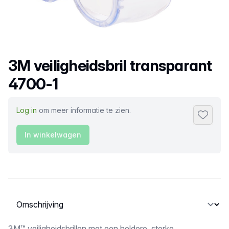
Productnaam
3M veiligheidsbril transparant
4700-1
Log in
om meer informatie te zien.
Toevoeg
In winkelwagen
Selecteer een tabblad
3M™ veiligheidsbrillen met een heldere, sterke