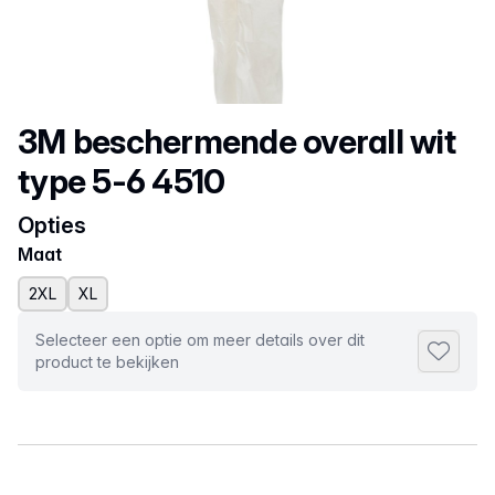
Productnaam
3M beschermende overall wit
type 5-6 4510
Opties
Maat
2XL
XL
Selecteer een optie om meer details over dit
Toevoeg
product te bekijken
Selecteer een tabblad