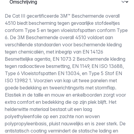
Omschrijving
De Cat III gecertificeerde 3M™ Beschermende overall
4510 biedt bescherming tegen gevaarlijke stofdeeltjes
conform Type 5 en tegen vloeistofspatten conform Type
6. De 3M Beschermende overall 4510 voldoet aan
verschillende standaarden voor beschermende kleding
tegen chemicaliën, met inbegrip van EN 14126
Besmettelijke agentia, EN 1073 2 Beschermende kleding
tegen radioactieve besmetting, EN 1149, EN ISO 13688,
Type 6 Vloeistofspatten EN 13034, en Type 5 Stof EN
ISO 13982 1. Voorzien van kap uit twee panelen met
goede bedekking en tweerichtingsrits met stormflap.
Elastiek in de taille en mouw en enkelboorden zorgt voor
extra comfort en bedekking die op zijn plek blijft. Het
helderwitte materiaal bestaat uit een laag
polyethyleenfolie op een zachte non woven
polypropyleenbasis, pluist nauwelijks en is zeer sterk. De
antistatisch coating vermindert de statische lading en