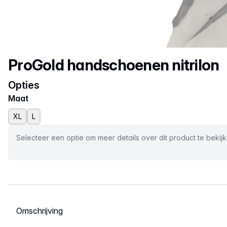
Productnaam
ProGold handschoenen nitrilon
Opties
Maat
XL
L
Selecteer een optie om meer details over dit product te bekij
Selecteer een tabblad