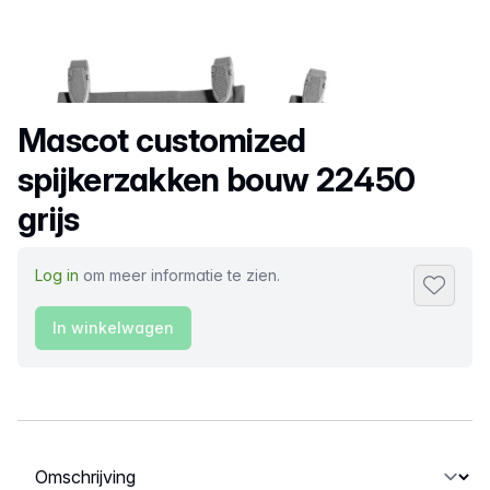
Productnaam
Mascot customized
spijkerzakken bouw 22450
grijs
Log in
om meer informatie te zien.
Toevoeg
In winkelwagen
Selecteer een tabblad