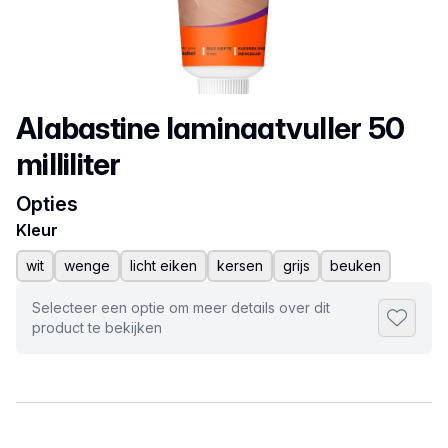
Productnaam
Alabastine laminaatvuller 50
milliliter
Opties
Kleur
wit
wenge
licht eiken
kersen
grijs
beuken
Selecteer een optie om meer details over dit
Toevoeg
product te bekijken
Selecteer een tabblad