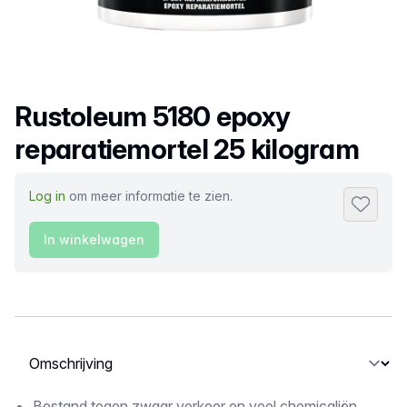
Productnaam
Rustoleum 5180 epoxy
reparatiemortel 25 kilogram
Log in
om meer informatie te zien.
Toevoeg
In winkelwagen
Selecteer een tabblad
Bestand tegen zwaar verkeer en veel chemicaliën