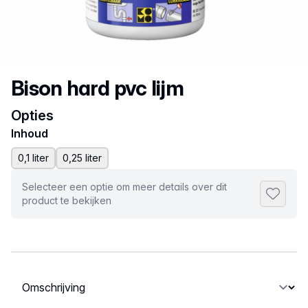
Productnaam
Bison hard pvc lijm
Opties
Inhoud
0,1 liter
0,25 liter
Selecteer een optie om meer details over dit
Toevoeg
product te bekijken
Selecteer een tabblad