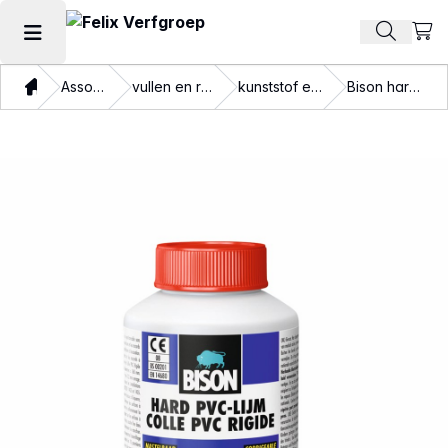
Beki
Zoek pr
Hoofdmenu openen
Thuis
Assortiment
vullen en repareren
kunststof en metalen
Bison hard pvc lijm