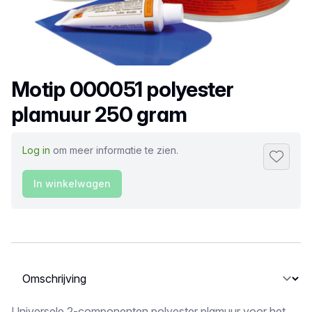
Productnaam
Motip 000051 polyester
plamuur 250 gram
Log in
om meer informatie te zien.
Toevoeg
In winkelwagen
Selecteer een tabblad
Universele 2-componenten polyester plamuur voor het