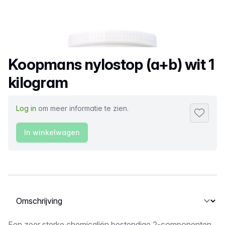
Productnaam
Koopmans nylostop (a+b) wit 1
kilogram
Log in
om meer informatie te zien.
Toevoeg
In winkelwagen
Selecteer een tabblad
Een zeer sterke chemicaliën bestendige 2-componenten