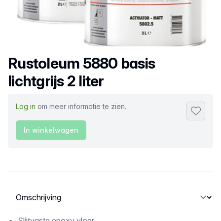
Productnaam
Rustoleum 5880 basis
lichtgrijs 2 liter
Log in
om meer informatie te zien.
Toevoeg
In winkelwagen
Selecteer een tabblad
Slijtvaste epoxy vloer