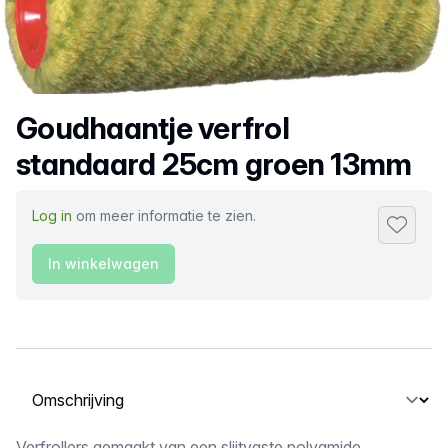
Productnaam
Goudhaantje verfrol
standaard 25cm groen 13mm
Log in
om meer informatie te zien.
Toevoeg
In winkelwagen
Selecteer een tabblad
Verfrollers gemaakt van een slijtvaste polyamide