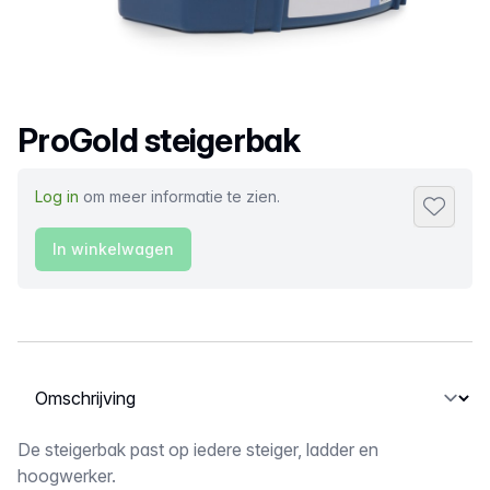
Productnaam
ProGold steigerbak
Log in
om meer informatie te zien.
Toevoeg
In winkelwagen
Selecteer een tabblad
Omschrijving
De steigerbak past op iedere steiger, ladder en
hoogwerker.