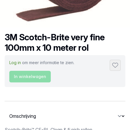
Productnaam
3M Scotch-Brite very fine
100mm x 10 meter rol
Log in
om meer informatie te zien.
Toevoeg
In winkelwagen
Selecteer een tabblad
Scotch-Brite™ CF-RL Clean & fi nish rollen