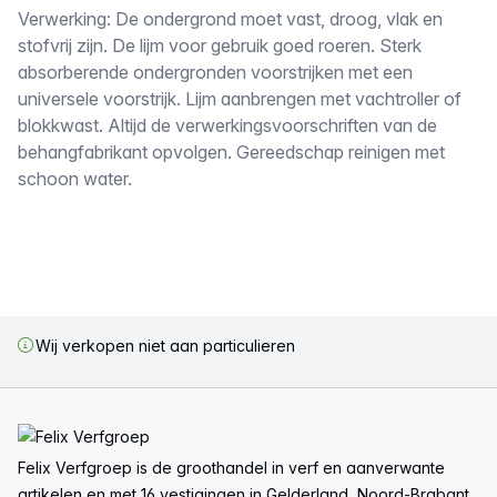
Omschrijving
Verwerking: De ondergrond moet vast, droog, vlak en
stofvrij zijn. De lijm voor gebruik goed roeren. Sterk
absorberende ondergronden voorstrijken met een
universele voorstrijk. Lijm aanbrengen met vachtroller of
blokkwast. Altijd de verwerkingsvoorschriften van de
behangfabrikant opvolgen. Gereedschap reinigen met
schoon water.
Wij verkopen niet aan particulieren
Voettekst
Felix Verfgroep is de groothandel in verf en aanverwante
artikelen en met 16 vestigingen in Gelderland, Noord-Brabant