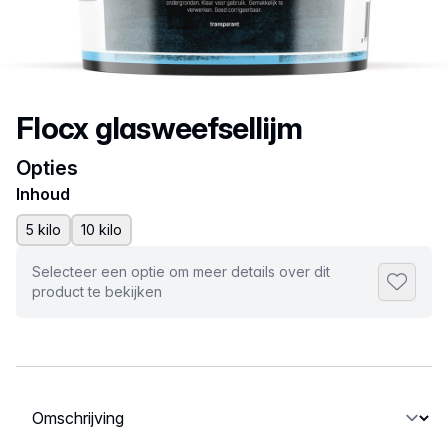
Productnaam
Flocx glasweefsellijm
Opties
Inhoud
5 kilo
10 kilo
Selecteer een optie om meer details over dit
Toevoeg
product te bekijken
Selecteer een tabblad