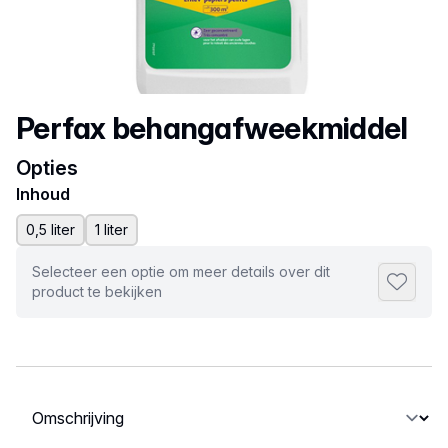
Productnaam
Perfax behangafweekmiddel
Opties
Inhoud
0,5 liter
1 liter
Selecteer een optie om meer details over dit
Toevoeg
product te bekijken
Selecteer een tabblad