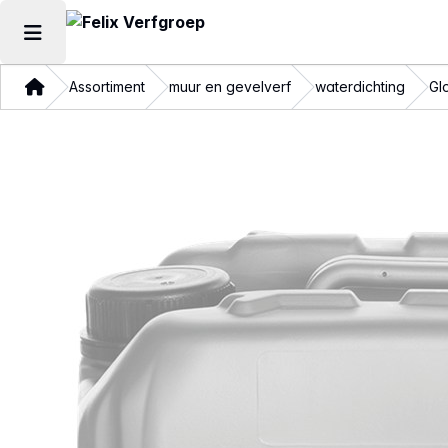
Hoofdmenu openen
Thuis
Assortiment
muur en gevelverf
waterdichting
Gl