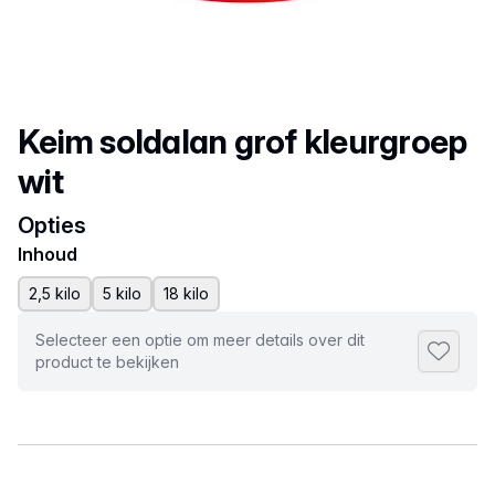
Productnaam
Keim soldalan grof kleurgroep
wit
Opties
Inhoud
2,5 kilo
5 kilo
18 kilo
Selecteer een optie om meer details over dit
Toevoeg
product te bekijken
Selecteer een tabblad