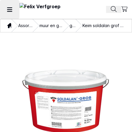
Beki
Zoek pr
Hoofdmenu openen
Thuis
Assortiment
muur en gevelverf
glad
Keim soldalan grof kleurgroep wit