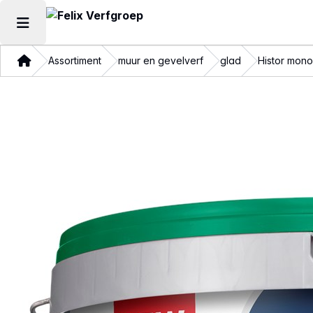
Hoofdmenu openen
Thuis
Assortiment
muur en gevelverf
glad
Histor mono