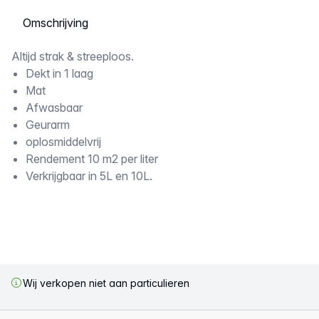
Selecteer een tabblad
Omschrijving
Altijd strak & streeploos.
Dekt in 1 laag
Mat
Afwasbaar
Geurarm
oplosmiddelvrij
Rendement 10 m2 per liter
Verkrijgbaar in 5L en 10L.
Wij verkopen niet aan particulieren