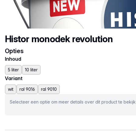
Productnaam
Histor monodek revolution
Opties
Inhoud
5 liter
10 liter
Variant
wit
ral 9016
ral 9010
Selecteer een optie om meer details over dit product te bekij