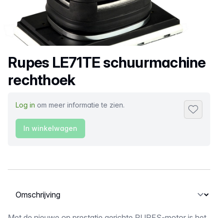
Productnaam
Rupes LE71TE schuurmachine
rechthoek
Log in
om meer informatie te zien.
Toevoeg
In winkelwagen
Selecteer een tabblad
Met de nieuwe op prestatie gerichte RUPES-motor is het