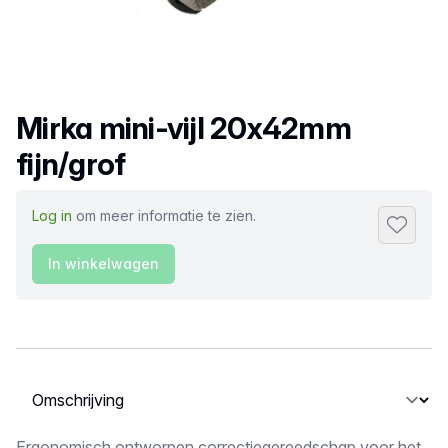
Productnaam
Mirka mini-vijl 20x42mm
fijn/grof
Log in
om meer informatie te zien.
Toevoeg
In winkelwagen
Selecteer een tabblad
Ergonomisch ontworpen correctiegereedschap voor het