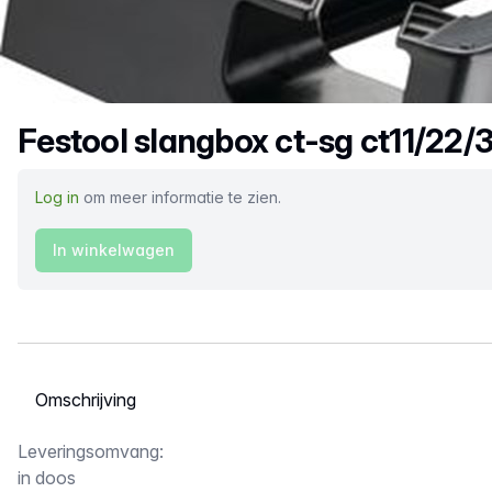
Productnaam
Festool slangbox ct-sg ct11/22
Log in
om meer informatie te zien.
In winkelwagen
Selecteer een tabblad
Omschrijving
Leveringsomvang:
in doos