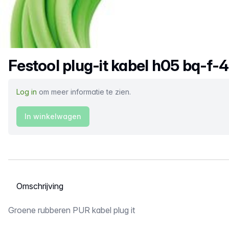
Productnaam
Festool plug-it kabel h05 bq-f-
Log in
om meer informatie te zien.
In winkelwagen
Selecteer een tabblad
Omschrijving
Groene rubberen PUR kabel plug it