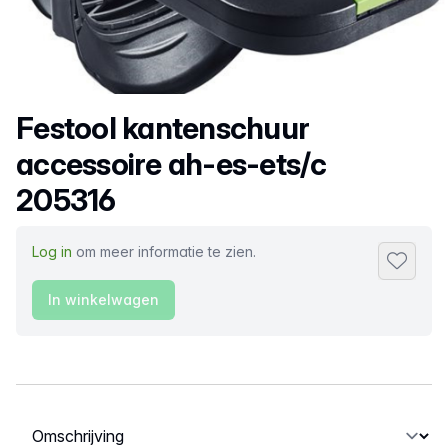
Productnaam
Festool kantenschuur
accessoire ah-es-ets/c
205316
Log in
om meer informatie te zien.
Toevoeg
In winkelwagen
Selecteer een tabblad