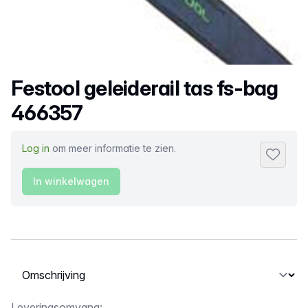
Productnaam
Festool geleiderail tas fs-bag
466357
Log in
om meer informatie te zien.
Toevoeg
In winkelwagen
Selecteer een tabblad
Leveringsomvang: