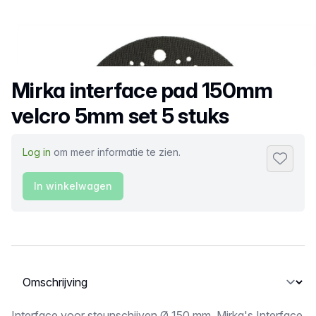
Productnaam
Mirka interface pad 150mm
velcro 5mm set 5 stuks
Log in
om meer informatie te zien.
Toevoeg
In winkelwagen
Selecteer een tabblad
Interface voor steunschijven Ø 150 mm. Mirka's Interface