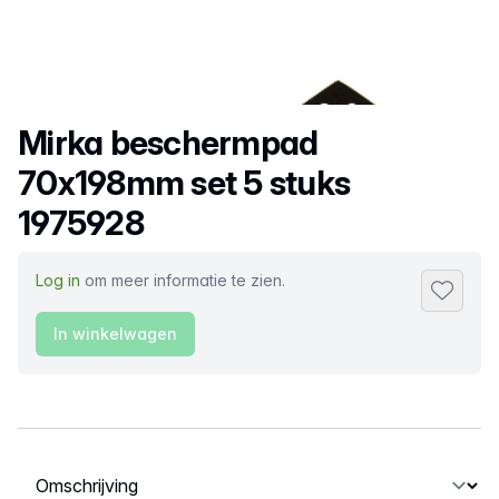
Productnaam
Mirka beschermpad
70x198mm set 5 stuks
1975928
Log in
om meer informatie te zien.
Toevoeg
In winkelwagen
Selecteer een tabblad