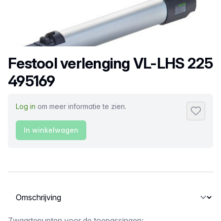
Productnaam
Festool verlenging VL-LHS 225
495169
Log in
om meer informatie te zien.
Toevoeg
In winkelwagen
Selecteer een tabblad
Zwaartepunten voor de toepassingen: