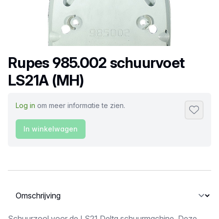
Productnaam
Rupes 985.002 schuurvoet
LS21A (MH)
Log in
om meer informatie te zien.
Toevoeg
In winkelwagen
Selecteer een tabblad
Schuurzool voor de LS21 Delta schuurmachine. Deze