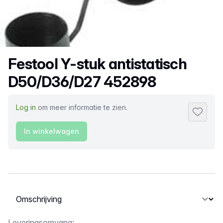
Productnaam
Festool Y-stuk antistatisch
D50/D36/D27 452898
Log in
om meer informatie te zien.
Toevoeg
In winkelwagen
Selecteer een tabblad
Leveringsomvang: