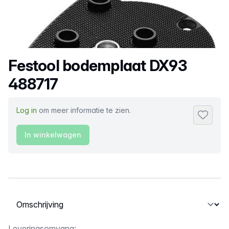
Productnaam
Festool bodemplaat DX93
488717
Log in
om meer informatie te zien.
Toevoeg
In winkelwagen
Selecteer een tabblad
Leveringsomvang: