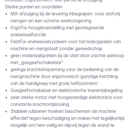
Omschrijving
Sterke punten en voordelen
MX-afzuiging bij de levering inbegrepen: voor stofvrij
mengen en een schone werkomgeving
ErgoFix-hoogteverstelling met geïntegreerde
snelwisselfunctie
FastFix-snelwisselsysteem voor het loskoppelen van
machine en mengstaaf zonder gereedschap
geen materiaalspatten bij de start door zachte aanloop
met „gasgeefschakelaar”
geringe krachtsinspanning voor de bediening van de
mengmachine door ergonomisch gunstige inrichting
van de handgreep met grote hefboomarm
Gasgeefschakelaar en elektronische toerentalregeling
zeer sterke motor met hoogwaardige elektronica voor
constante krachtontplooiing
Stabiele rubberen hoeken beschermen de machine
effectief tegen beschadiging en maken het tegelijkertijd
mogelijk om hem veilig en slipvrij tegen de wand te