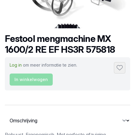
Productnaam
Festool mengmachine MX
1600/2 RE EF HS3R 575818
Log in
om meer informatie te zien.
Toevoeg
In winkelwagen
Selecteer een tabblad
Robuust. Ergonomisch. Met perfecte afzuiging.