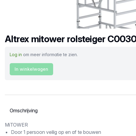
Productnaam
Altrex mitower rolsteiger C003
Log in
om meer informatie te zien.
In winkelwagen
Selecteer een tabblad
Omschrijving
MiTOWER
Door 1 persoon veilig op en af te bouwen