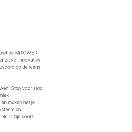
 bouwt de MiTOWER
 zit vol innovaties,
ntwoord op de wens
uwen. Stap voor stap
uniek
 en maken het je
systeem en
le in zijn soort.