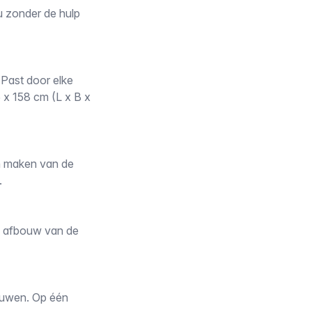
u zonder de hulp
. Past door elke
 x 158 cm (L x B x
n maken van de
.
en afbouw van de
ouwen. Op één