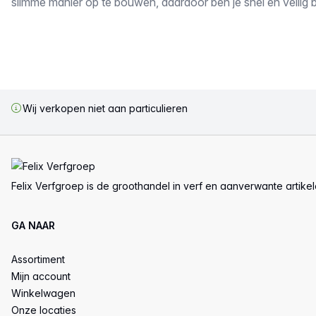
slimme manier op te bouwen, daardoor ben je snel en veilig 
Wij verkopen niet aan particulieren
Voettekst
Felix Verfgroep is de groothandel in verf en aanverwante artike
GA NAAR
Assortiment
Mijn account
Winkelwagen
Onze locaties