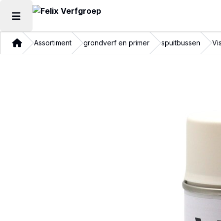
Hoofdmenu openen
Thuis
Assortiment
grondverf en primer
spuitbussen
Vi