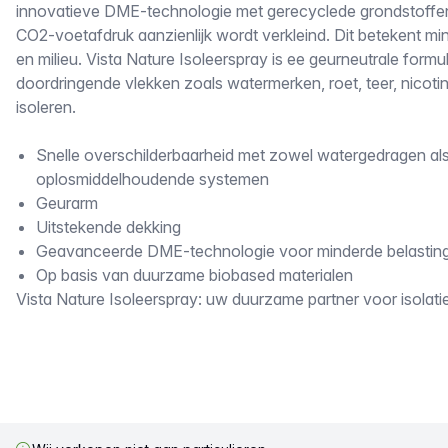
innovatieve DME-technologie met gerecyclede grondstoffe
CO2-voetafdruk aanzienlijk wordt verkleind. Dit betekent m
en milieu. Vista Nature Isoleerspray is ee geurneutrale form
doordringende vlekken zoals watermerken, roet, teer, nicoti
isoleren.
Snelle overschilderbaarheid met zowel watergedragen al
oplosmiddelhoudende systemen
Geurarm
Uitstekende dekking
Geavanceerde DME-technologie voor minderde belasting
Op basis van duurzame biobased materialen
Vista Nature Isoleerspray: uw duurzame partner voor isolat