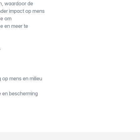
n, waardoor de
inder impact op mens
ule om
ne en meer te
s
 op mens en milieu
ie en bescherming