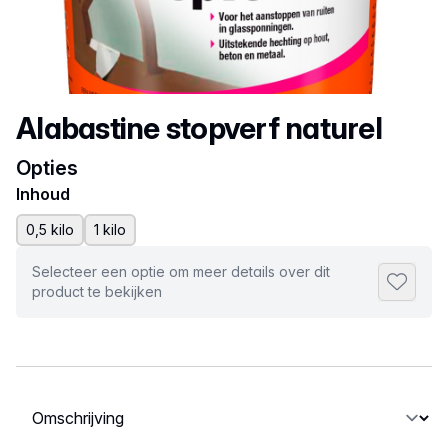
Productnaam
Alabastine stopverf naturel
Opties
Inhoud
0,5 kilo
1 kilo
Selecteer een optie om meer details over dit
Toevoeg
product te bekijken
Selecteer een tabblad