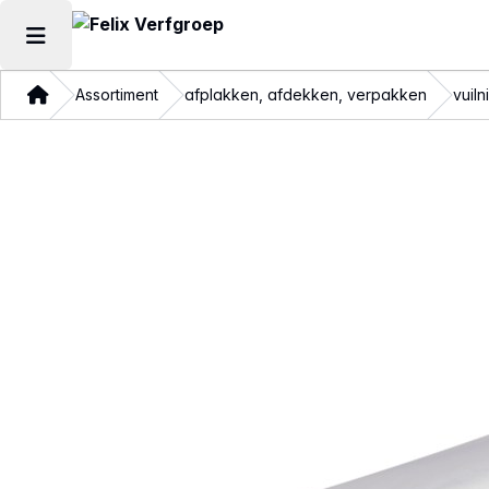
Hoofdmenu openen
Thuis
Assortiment
afplakken, afdekken, verpakken
vuil