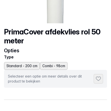
Productnaam
PrimaCover afdekvlies rol 50
meter
Opties
Type
Standard - 200 cm
Combi - 98cm
Selecteer een optie om meer details over dit
Toevoeg
product te bekijken
Selecteer een tabblad