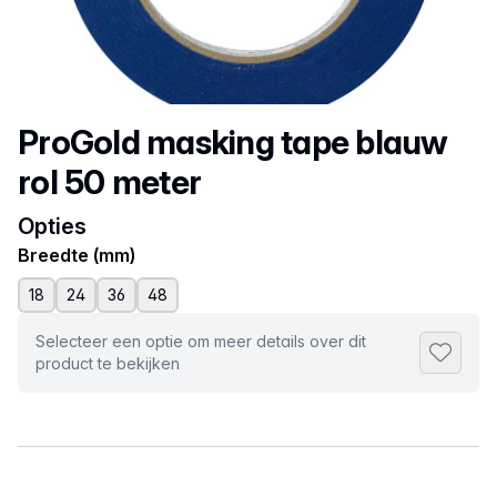
Productnaam
ProGold masking tape blauw
rol 50 meter
Opties
Breedte (mm)
18
24
36
48
Selecteer een optie om meer details over dit
Toevoeg
product te bekijken
Selecteer een tabblad